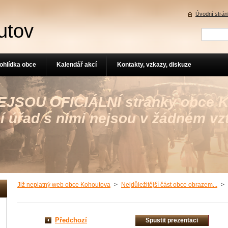
Úvodní strá
utov
ohlídka obce
Kalendář akcí
Kontakty, vzkazy, diskuze
 NEJSOU OFICIÁLNÍ stránky obce 
í úřad s nimi nejsou v žádném vz
Již neplatný web obce Kohoutova
>
Nejdůležitější část obce obrazem...
>
Předchozí
Spustit prezentaci