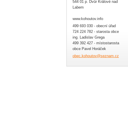
544 01 p. Dvůr Králové nad
Labem
www.kohoutov.info
499 693 030 - obecní úřad
724 224 782 - starosta obce
ing. Ladislav Grega
499 392 427 - místostarosta
obce Pavel Horáček
obec.koh
outov@se
znam.cz