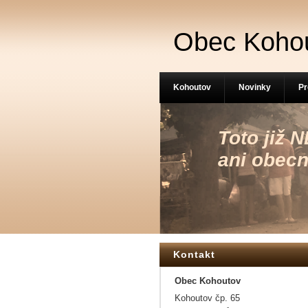
Obec Koho
Kohoutov
Novinky
Pr
Toto již
ani obecn
Kontakt
Obec Kohoutov
Kohoutov čp. 65