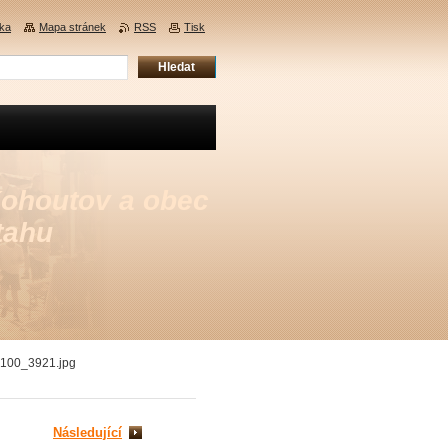
nka
Mapa stránek
RSS
Tisk
Kohoutov a obec
tahu
100_3921.jpg
Následující