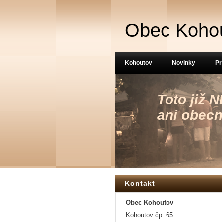
Obec Koho
Kohoutov
Novinky
Pr
Toto již
ani obecn
Kontakt
Obec Kohoutov
Kohoutov čp. 65