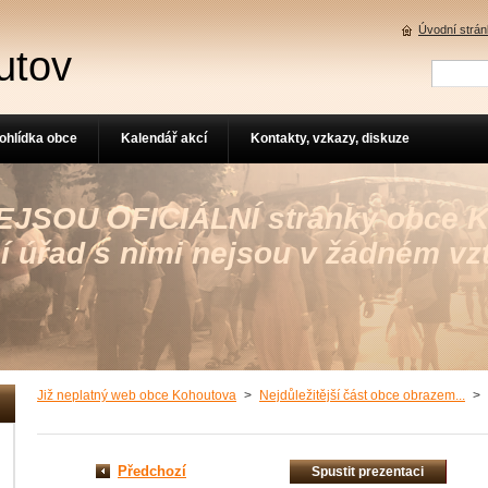
Úvodní strá
utov
ohlídka obce
Kalendář akcí
Kontakty, vzkazy, diskuze
 NEJSOU OFICIÁLNÍ stránky obce 
í úřad s nimi nejsou v žádném vz
Již neplatný web obce Kohoutova
>
Nejdůležitější část obce obrazem...
>
Předchozí
Spustit prezentaci