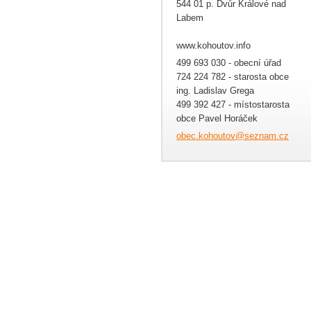
544 01 p. Dvůr Králové nad
Labem
www.kohoutov.info
499 693 030 - obecní úřad
724 224 782 - starosta obce
ing. Ladislav Grega
499 392 427 - místostarosta
obce Pavel Horáček
obec.koh
outov@se
znam.cz