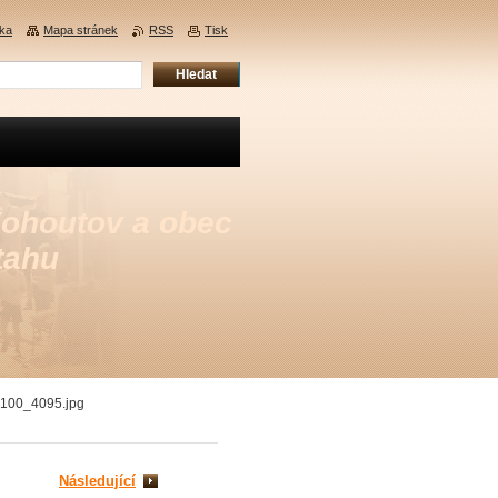
nka
Mapa stránek
RSS
Tisk
Kohoutov a obec
tahu
100_4095.jpg
Následující