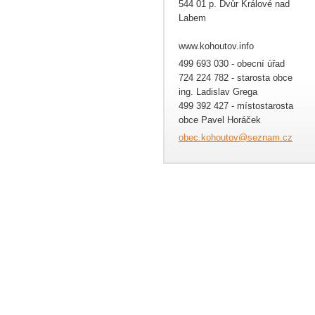
544 01 p. Dvůr Králové nad
Labem
www.kohoutov.info
499 693 030 - obecní úřad
724 224 782 - starosta obce
ing. Ladislav Grega
499 392 427 - místostarosta
obce Pavel Horáček
obec.koh
outov@se
znam.cz