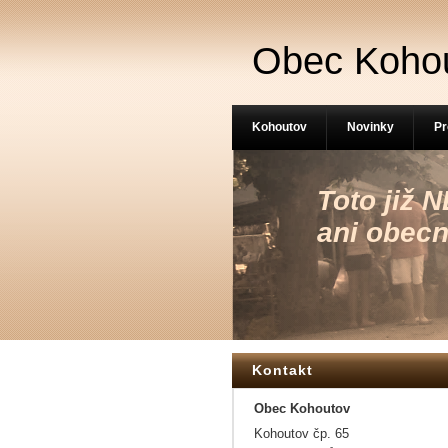
Obec Koho
Kohoutov
Novinky
Pr
Toto již
ani obecn
Kontakt
Obec Kohoutov
Kohoutov čp. 65