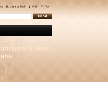
nka
Mapa stránek
RSS
Tisk
Kohoutov a obec
tahu