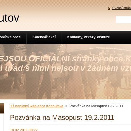
Úvodní strá
utov
ohlídka obce
Kalendář akcí
Kontakty, vzkazy, diskuze
 NEJSOU OFICIÁLNÍ stránky obce 
í úřad s nimi nejsou v žádném vz
Již neplatný web obce Kohoutova
>
Pozvánka na Masopust 19.2.2011
Pozvánka na Masopust 19.2.2011
10.02.2011 08:22