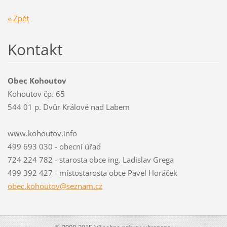
« Zpět
Kontakt
Obec Kohoutov
Kohoutov čp. 65
544 01 p. Dvůr Králové nad Labem
www.kohoutov.info
499 693 030 - obecní úřad
724 224 782 - starosta obce ing. Ladislav Grega
499 392 427 - místostarosta obce Pavel Horáček
obec.koh
outov@se
znam.cz