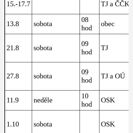
15.-17.7
TJ a ČČK
08
13.8
sobota
obec
hod
09
21.8
sobota
TJ
hod
09
27.8
sobota
TJ a OÚ
hod
10
11.9
neděle
OSK
hod
1.10
sobota
OSK