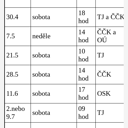
18
30.4
sobota
TJ a ČČK
hod
14
ČČK a
7.5
neděle
hod
OÚ
10
21.5
sobota
TJ
hod
14
28.5
sobota
ČČK
hod
17
11.6
sobota
OSK
hod
2.nebo
09
sobota
TJ
9.7
hod