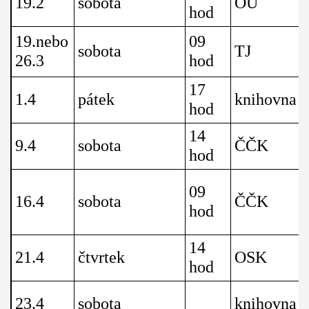
19.2
sobota
OÚ
hod
19.nebo
09
sobota
TJ
26.3
hod
17
1.4
pátek
knihovna
hod
14
9.4
sobota
ČČK
hod
09
16.4
sobota
ČČK
hod
14
21.4
čtvrtek
OSK
hod
23.4
sobota
knihovna