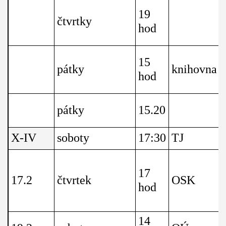
19
čtvrtky
hod
15
pátky
knihovna
hod
pátky
15.20
X-IV
soboty
17:30
TJ
17
17.2
čtvrtek
OSK
hod
14