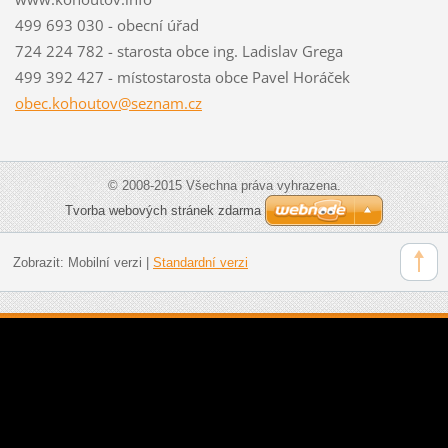
499 693 030 - obecní úřad
724 224 782 - starosta obce ing. Ladislav Grega
499 392 427 - místostarosta obce Pavel Horáček
obec.koh
outov@se
znam.cz
© 2008-2015 Všechna práva vyhrazena.
Tvorba webových stránek zdarma
Zobrazit:
Mobilní verzi
|
Standardní verzi