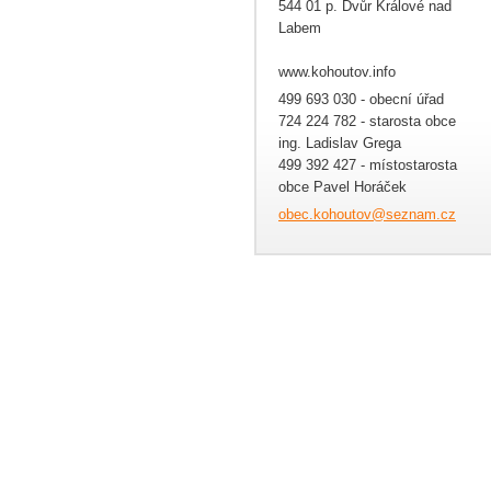
544 01 p. Dvůr Králové nad
Labem
www.kohoutov.info
499 693 030 - obecní úřad
724 224 782 - starosta obce
ing. Ladislav Grega
499 392 427 - místostarosta
obce Pavel Horáček
obec.koh
outov@se
znam.cz