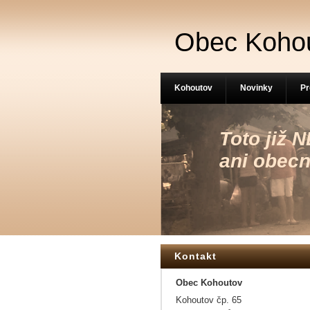
Obec Koho
Kohoutov
Novinky
Pr
Toto již
ani obecn
Kontakt
Obec Kohoutov
Kohoutov čp. 65