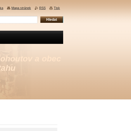
nka
Mapa stránek
RSS
Tisk
Kohoutov a obec
tahu