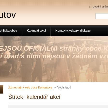
Úvodní strá
utov
ohlídka obce
Kalendář akcí
Kontakty, vzkazy, diskuze
 NEJSOU OFICIÁLNÍ stránky obce 
í úřad s nimi nejsou v žádném vz
Již neplatný web obce Kohoutova
>
Výpis tagů
Štítek: kalendář akcí