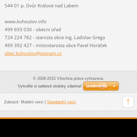
544 01 p. Dvůr Králové nad Labem
www.kohoutov.info
499 693 030 - obecní úřad
724 224 782 - starosta obce ing. Ladislav Grega
499 392 427 - místostarosta obce Pavel Horáček
obec.koh
outov@se
znam.cz
© 2008-2015 Všechna práva vyhrazena.
Vytvořte si webové stránky zdarma!
Zobrazit:
Mobilní verzi
|
Standardní verzi