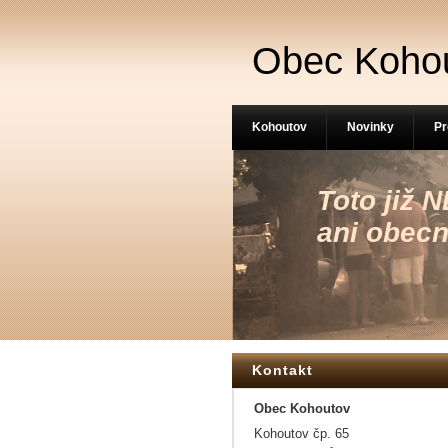
Obec Koho
Kohoutov
Novinky
Pr
Toto již
ani obecn
Kontakt
Obec Kohoutov
Kohoutov čp. 65