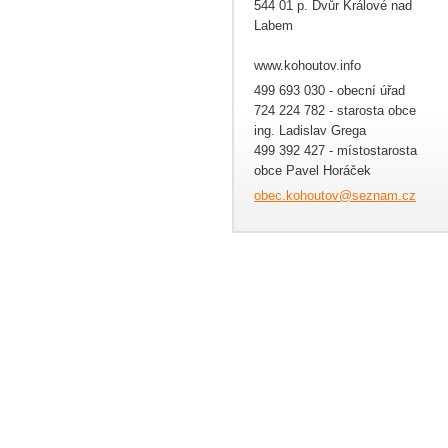
544 01 p. Dvůr Králové nad
Labem
www.kohoutov.info
499 693 030 - obecní úřad
724 224 782 - starosta obce
ing. Ladislav Grega
499 392 427 - místostarosta
obce Pavel Horáček
obec.koh
outov@se
znam.cz