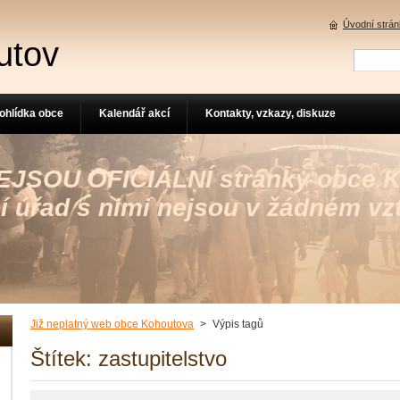
Úvodní strá
utov
ohlídka obce
Kalendář akcí
Kontakty, vzkazy, diskuze
 NEJSOU OFICIÁLNÍ stránky obce 
í úřad s nimi nejsou v žádném vz
Již neplatný web obce Kohoutova
>
Výpis tagů
Štítek: zastupitelstvo