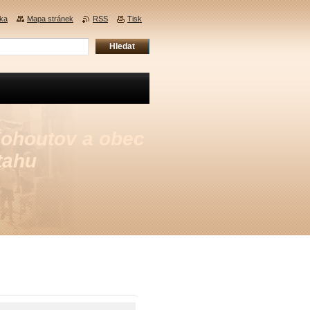
nka
Mapa stránek
RSS
Tisk
Kohoutov a obec
tahu