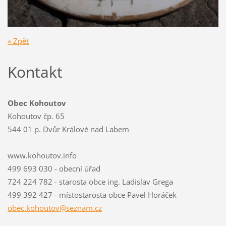
« Zpět
Kontakt
Obec Kohoutov
Kohoutov čp. 65
544 01 p. Dvůr Králové nad Labem
www.kohoutov.info
499 693 030 - obecní úřad
724 224 782 - starosta obce ing. Ladislav Grega
499 392 427 - místostarosta obce Pavel Horáček
obec.koh
outov@se
znam.cz