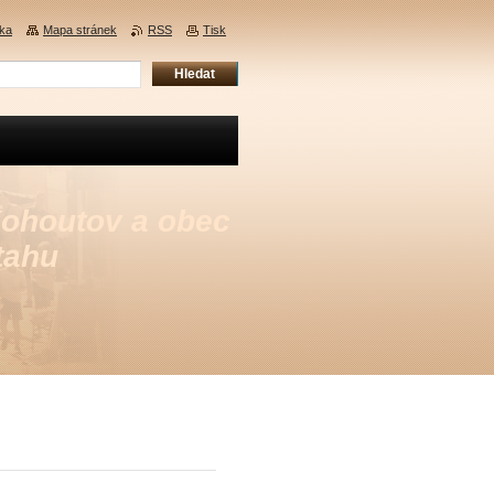
nka
Mapa stránek
RSS
Tisk
Kohoutov a obec
tahu