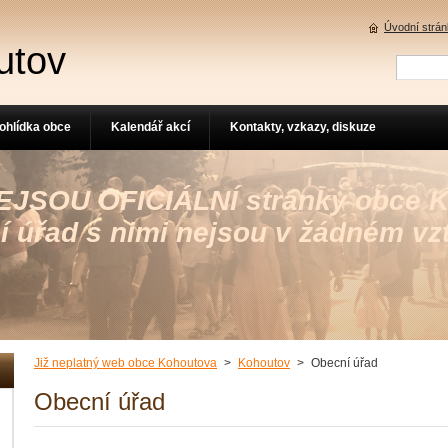
Úvodní strá
utov
ohlídka obce
Kalendář akcí
Kontakty, vzkazy, diskuze
 NEJSOU OFICIÁLNÍ stránky obce 
í úřad s nimi nejsou v žádném vz
Již neplatný web obce Kohoutova
>
Kohoutov
>
Obecní úřad
Obecní úřad