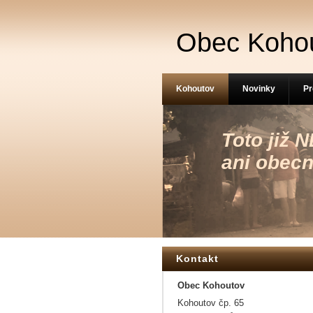
Obec Koho
Kohoutov
Novinky
Pr
Toto již
ani obecn
Kontakt
Obec Kohoutov
Kohoutov čp. 65