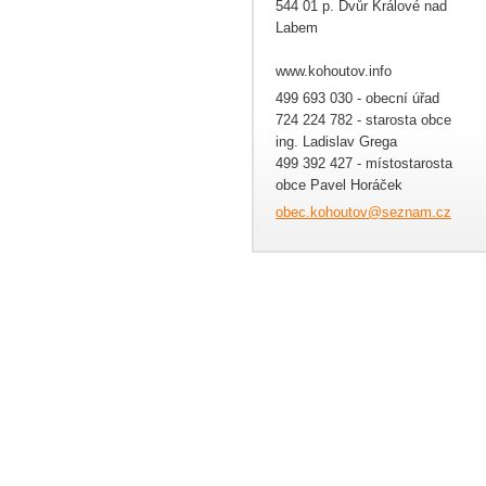
544 01 p. Dvůr Králové nad
Labem
www.kohoutov.info
499 693 030 - obecní úřad
724 224 782 - starosta obce
ing. Ladislav Grega
499 392 427 - místostarosta
obce Pavel Horáček
obec.koh
outov@se
znam.cz