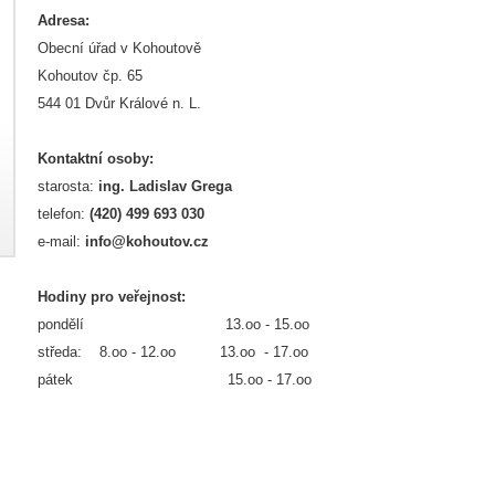
Adresa:
Obecní úřad v Kohoutově
Kohoutov čp. 65
544 01 Dvůr Králové n. L.
Kontaktní osoby:
starosta:
ing. Ladislav Grega
telefon:
(420) 499 693 030
e-mail:
info@kohoutov.cz
Hodiny pro veřejnost:
pondělí 13.oo - 15.oo
středa: 8.oo - 12.oo 13.oo - 17.oo
pátek 15.oo - 17.oo