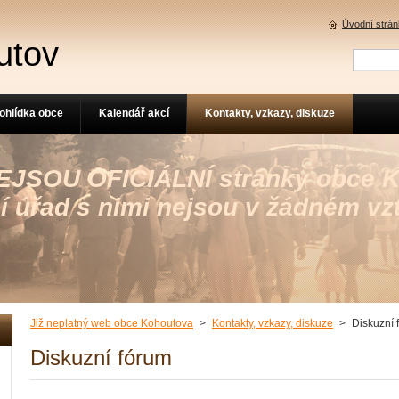
Úvodní strá
utov
ohlídka obce
Kalendář akcí
Kontakty, vzkazy, diskuze
 NEJSOU OFICIÁLNÍ stránky obce 
í úřad s nimi nejsou v žádném vz
Již neplatný web obce Kohoutova
>
Kontakty, vzkazy, diskuze
>
Diskuzní 
Diskuzní fórum