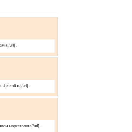
ча[/url] .
diplom6.ru[/url] .
лом маркетолога[/url] .