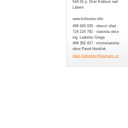
544 01 p. Dvůr Králové nad
Labem
www.kohoutov.info
499 693 030 - obecní úřad
724 224 782 - starosta obce
ing. Ladislav Grega
499 392 427 - místostarosta
obce Pavel Horáček
obec.koh
outov@se
znam.cz