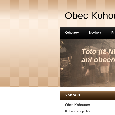
Obec Koho
Kohoutov
Novinky
Pr
Toto již
ani obecn
Kontakt
Obec Kohoutov
Kohoutov čp. 65