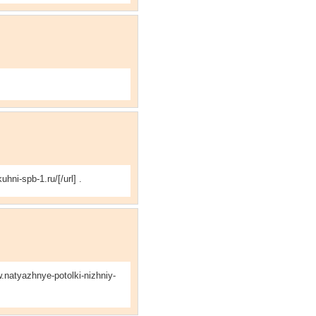
ni-spb-1.ru/[/url] .
atyazhnye-potolki-nizhniy-