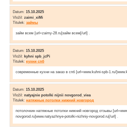
Datum:
15.10.2025
Vložil:
zaimi_xiMi
Titulek:
займы
займ всем [url=zaimy-28.ru]займ всем[/url] .
Datum:
15.10.2025
Vložil:
kyhni spb_jcPi
Titulek:
кухни спб
современные кухни на заказ в спб [url=www.kuhni-spb-1.ru/]www.kuh
Datum:
15.10.2025
Vložil:
natyajnie potolki nijnii novgorod_viea
Titulek:
натяжные потолки нижний новгород
потолочкин натяжные потолки нижний новгород отзывы [url=www.n
novgorod.ru]www.natyazhnye-potolki-nizhniy-novgorod.ru[/url] .