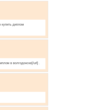
о купить диплом
иплом в волгодонске[/url] .