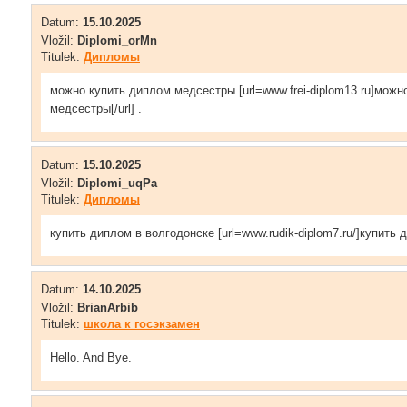
Datum:
15.10.2025
Vložil:
Diplomi_orMn
Titulek:
Дипломы
можно купить диплом медсестры [url=www.frei-diplom13.ru]можн
медсестры[/url] .
Datum:
15.10.2025
Vložil:
Diplomi_uqPa
Titulek:
Дипломы
купить диплом в волгодонске [url=www.rudik-diplom7.ru/]купить д
Datum:
14.10.2025
Vložil:
BrianArbib
Titulek:
школа к госэкзамен
Hello. And Bye.