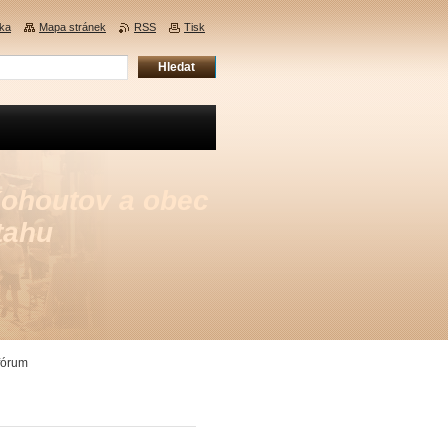
nka
Mapa stránek
RSS
Tisk
Kohoutov a obec
tahu
fórum