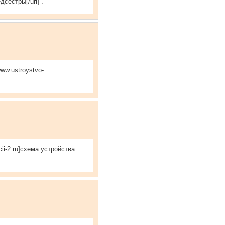
сестры[/url] .
www.ustroystvo-
ii-2.ru]схема устройства