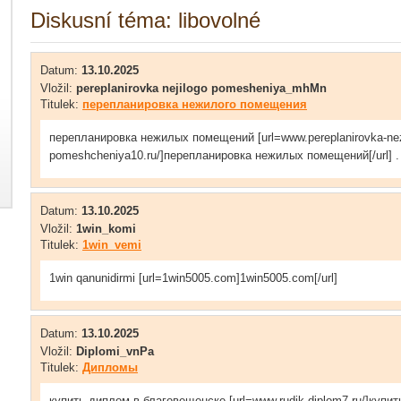
Diskusní téma: libovolné
Datum:
13.10.2025
Vložil:
pereplanirovka nejilogo pomesheniya_mhMn
Titulek:
перепланировка нежилого помещения
перепланировка нежилых помещений [url=www.pereplanirovka-nez
pomeshcheniya10.ru/]перепланировка нежилых помещений[/url] .
Datum:
13.10.2025
Vložil:
1win_komi
Titulek:
1win_vemi
1win qanunidirmi [url=1win5005.com]1win5005.com[/url]
Datum:
13.10.2025
Vložil:
Diplomi_vnPa
Titulek:
Дипломы
купить диплом в благовещенске [url=www.rudik-diplom7.ru/]купи