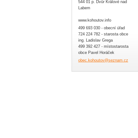
544 01 p. Dvůr Králové nad
Labem
www.kohoutov.info
499 693 030 - obecní úřad
724 224 782 - starosta obce
ing. Ladislav Grega
499 392 427 - místostarosta
obce Pavel Horáček
obec.koh
outov@se
znam.cz