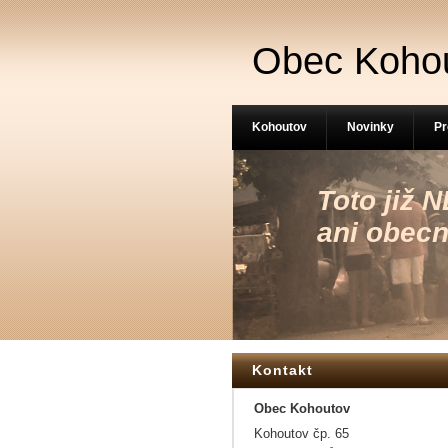
Obec Koho
Kohoutov
Novinky
Pr
Toto již
ani obecn
Kontakt
Obec Kohoutov
Kohoutov čp. 65