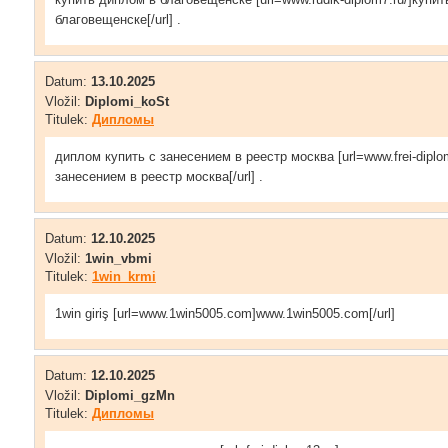
благовещенске[/url] .
Datum:
13.10.2025
Vložil:
Diplomi_koSt
Titulek:
Дипломы
диплом купить с занесением в реестр москва [url=www.frei-diplo
занесением в реестр москва[/url] .
Datum:
12.10.2025
Vložil:
1win_vbmi
Titulek:
1win_krmi
1win giriş [url=www.1win5005.com]www.1win5005.com[/url]
Datum:
12.10.2025
Vložil:
Diplomi_gzMn
Titulek:
Дипломы