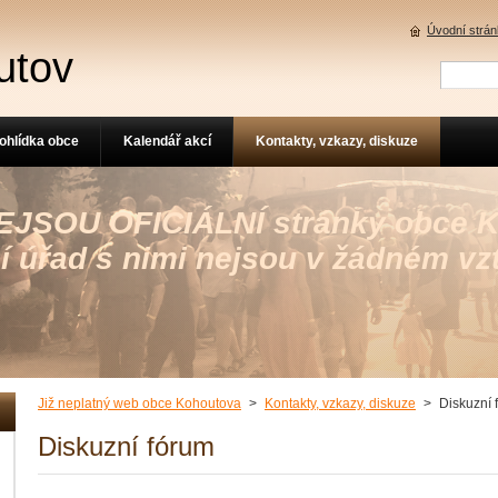
Úvodní strá
utov
ohlídka obce
Kalendář akcí
Kontakty, vzkazy, diskuze
 NEJSOU OFICIÁLNÍ stránky obce 
í úřad s nimi nejsou v žádném vz
Již neplatný web obce Kohoutova
>
Kontakty, vzkazy, diskuze
>
Diskuzní 
Diskuzní fórum