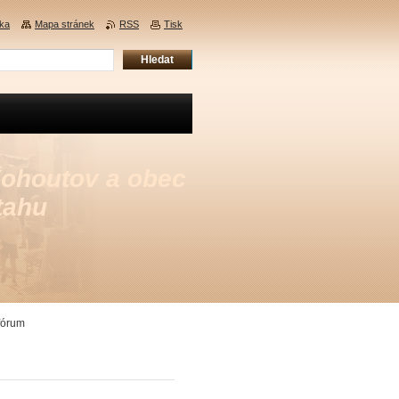
nka
Mapa stránek
RSS
Tisk
Kohoutov a obec
tahu
fórum