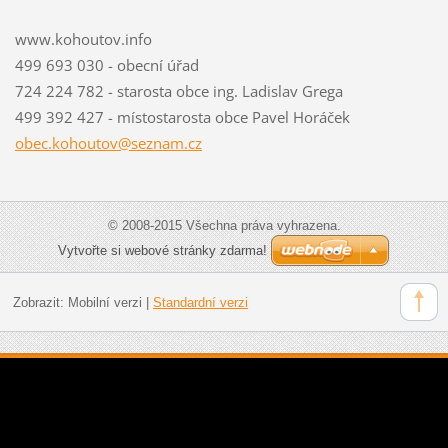
www.kohoutov.info
499 693 030 - obecní úřad
724 224 782 - starosta obce ing. Ladislav Grega
499 392 427 - místostarosta obce Pavel Horáček
obec.koh
outov@se
znam.cz
© 2008-2015 Všechna práva vyhrazena.
Vytvořte si webové stránky zdarma!
Zobrazit:
Mobilní verzi
|
Standardní verzi