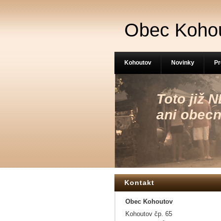
Obec Koho
Kohoutov
Novinky
Pr
Toto již
ani obecn
Kontakt
Obec Kohoutov
Kohoutov čp. 65