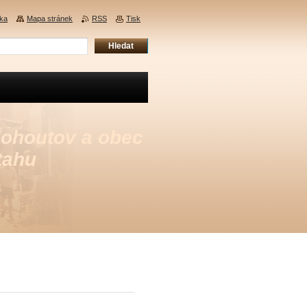
nka
Mapa stránek
RSS
Tisk
Kohoutov a obec
tahu