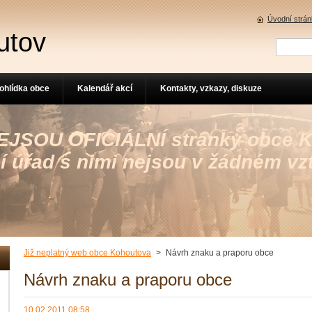
Úvodní strá
utov
ohlídka obce
Kalendář akcí
Kontakty, vzkazy, diskuze
 NEJSOU OFICIÁLNÍ stránky obce 
í úřad s nimi nejsou v žádném vz
Již neplatný web obce Kohoutova
>
Návrh znaku a praporu obce
Návrh znaku a praporu obce
10.02.2011 08:58