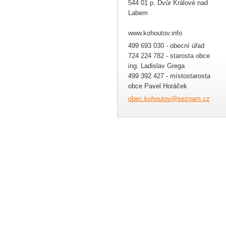
544 01 p. Dvůr Králové nad
Labem
www.kohoutov.info
499 693 030 - obecní úřad
724 224 782 - starosta obce
ing. Ladislav Grega
499 392 427 - místostarosta
obce Pavel Horáček
obec.koh
outov@se
znam.cz