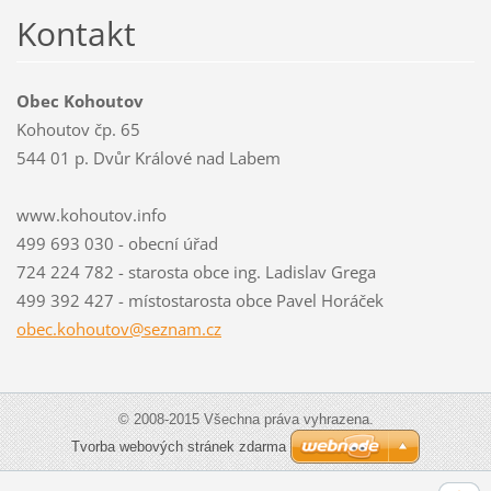
Kontakt
Obec Kohoutov
Kohoutov čp. 65
544 01 p. Dvůr Králové nad Labem
www.kohoutov.info
499 693 030 - obecní úřad
724 224 782 - starosta obce ing. Ladislav Grega
499 392 427 - místostarosta obce Pavel Horáček
obec.koh
outov@se
znam.cz
© 2008-2015 Všechna práva vyhrazena.
Tvorba webových stránek zdarma