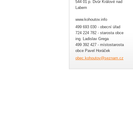
544 01 p. Dvůr Králové nad
Labem
www.kohoutov.info
499 693 030 - obecní úřad
724 224 782 - starosta obce
ing. Ladislav Grega
499 392 427 - místostarosta
obce Pavel Horáček
obec.koh
outov@se
znam.cz