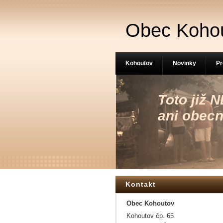
Obec Koho
Kohoutov
Novinky
Pr
Toto již
ani obecn
Kontakt
Obec Kohoutov
Kohoutov čp. 65