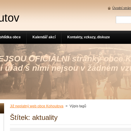
Úvodní strá
utov
ohlídka obce
Kalendář akcí
Kontakty, vzkazy, diskuze
 NEJSOU OFICIÁLNÍ stránky obce 
í úřad s nimi nejsou v žádném vz
Již neplatný web obce Kohoutova
>
Výpis tagů
Štítek: aktuality