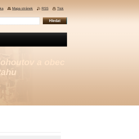
nka
Mapa stránek
RSS
Tisk
Kohoutov a obec
tahu