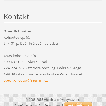
Kontakt
Obec Kohoutov
Kohoutov čp. 65
544 01 p. Dvůr Králové nad Labem
www.kohoutov.info
499 693 030 - obecní úřad
724 224 782 - starosta obce ing. Ladislav Grega
499 392 427 - místostarosta obce Pavel Horáček
obec.koh
outov@se
znam.cz
© 2008-2015 Všechna práva vyhrazena.
Vytvořte si webové stránky zdarma!